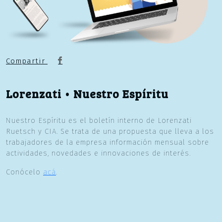
Compartir
Lorenzati • Nuestro Espíritu
Nuestro Espíritu es el boletín interno de Lorenzati
Ruetsch y CIA. Se trata de una propuesta que lleva a los
trabajadores de la empresa información mensual sobre
actividades, novedades e innovaciones de interés.
Conócelo
acá
.